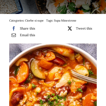
Bufet suedez si Coffee Break
Platouri
Categories:
Ciorbe si supe
Tags:
Supa Minestrone
Share this
Tweet this
Sushi
Email this
Comemorari
Oferta
Cos