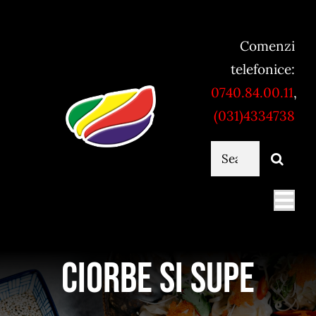
Skip
to
Comenzi
content
telefonice:
0740.84.00.11
,
(031)4334738
Cautare...
Togg
Navi
Mancare online
Ciorbe si supe
Servicii catering