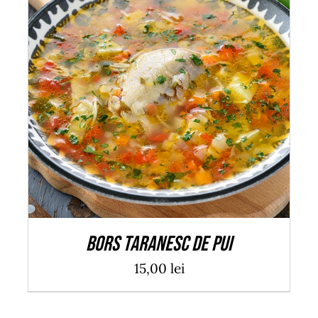
ADAUGĂ ÎN COȘ
/
DETALII
Bors taranesc de pui
15,00
lei