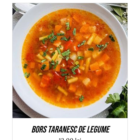
ADAUGĂ ÎN COȘ
/
DETALII
Bors taranesc de legume